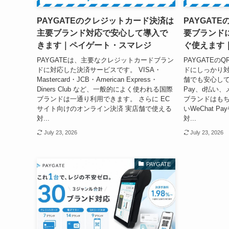
PAYGATEのクレジットカード決済は
PAYGAT
主要ブランド対応で安心して導入で
要ブランド
きます｜ペイゲート・スマレジ
ぐ使えます
PAYGATEは、主要なクレジットカードブラン
PAYGATE
ドに対応した決済サービスです。 VISA・
ドにしっかり
Mastercard・JCB・American Express・
舗でも安心して使
Diners Club など、一般的によく使われる国際
Pay、d払い、
ブランドは一通り利用できます。 さらに EC
ブランドはも
サイト向けのオンライン決済 実店舗で使える
いWeChat P
対...
対...
July 23, 2026
July 23, 2026
PAYGATE