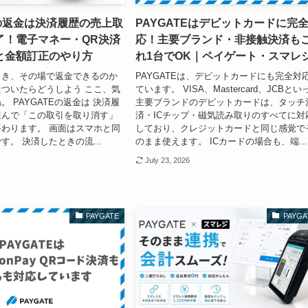
Eの返金は決済履歴の売上取
PAYGATEはデビットカードに完
了！電子マネー・QR決済
応！主要ブランド・非接触決済も
と金額訂正のやり方
れ1台でOK｜ペイゲート・スマレ
とき、その場で返金できるのか
PAYGATEは、デビットカードにも完全対
ついたらどうしよう ここ、気
ています。 VISA、Mastercard、JCBとい
 PAYGATEの返金は 決済履
主要ブランドのデビットカードは、タッチ
選んで「この取引を取り消す」
済・ICチップ・磁気読み取りのすべてに対
わります。 画面はスマホと同
しており、クレジットカードと同じ感覚で
す。 決済したときの流...
のまま使えます。 ICカードの場合も、端...
July 23, 2026
PAYGATE
PAYGA