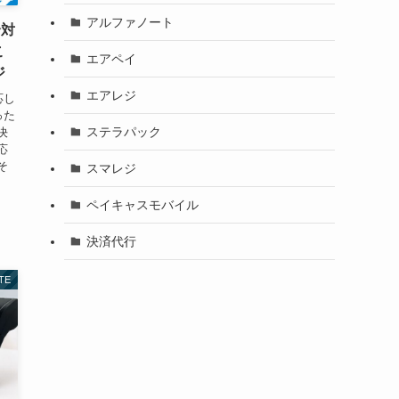
アルファノート
全対
こ
エアペイ
ジ
エアレジ
応し
った
ステラパック
決
応
そ
スマレジ
ペイキャスモバイル
決済代行
TE