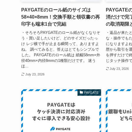
PAYGATEのロール紙のサイズは
PAYGAT
58×40×8mm！交換手順と領収書の再
消だけで完
印字も端末1台で完結
の取消期限
・そろそろPAYGATEのロール紙がなくなりそ
・返品が来た
う・買い足したいけど、どのサイズだったっ
な・操作でもた
け レジ横で手が止まる瞬間って、ありますよ
になりますよね。
ね。 調べてみると、答えはとてもシンプルで
歴から取引を
した。 PAYGATEのロール紙は 紙幅58mm×外
を押すだけで終
径40mm×内径8mmの1種類だけです。 迷う
じタッチ操作で
ほ...
July 23, 2026
July 23, 2026
PAYGATE