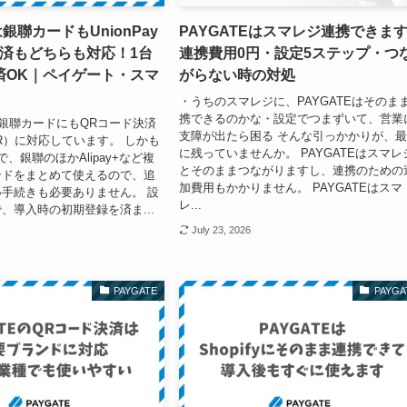
は銀聯カードもUnionPay
PAYGATEはスマレジ連携できま
決済もどちらも対応！1台
連携費用0円・設定5ステップ・つ
済OK｜ペイゲート・スマ
がらない時の対処
・うちのスマレジに、PAYGATEはそのま
携できるのかな・設定でつまずいて、営業
は、銀聯カードにもQRコード決済
支障が出たら困る そんな引っかかりが、
y QR）に対応しています。 しかも
に残っていませんか。 PAYGATEはスマレ
、銀聯のほかAlipay+など複
とそのままつながりますし、連携のための
ンドをまとめて使えるので、追
加費用もかかりません。 PAYGATEはスマ
手続きも必要ありません。 設
レ...
、導入時の初期登録を済ま...
July 23, 2026
PAYGATE
PAYGA