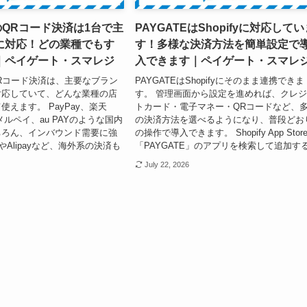
EのQRコード決済は1台で主
PAYGATEはShopifyに対応して
に対応！どの業種でもす
す！多様な決済方法を簡単設定で
｜ペイゲート・スマレジ
入できます｜ペイゲート・スマレ
のQRコード決済は、主要なブラン
PAYGATEはShopifyにそのまま連携できま
対応していて、どんな業種の店
す。 管理画面から設定を進めれば、クレ
えます。 PayPay、楽天
トカード・電子マネー・QRコードなど、
メルペイ、au PAYのような国内
の決済方法を選べるようになり、普段どお
ちろん、インバウンド需要に強
の操作で導入できます。 Shopify App Stor
ayやAlipayなど、海外系の決済も
「PAYGATE」のアプリを検索して追加する.
July 22, 2026