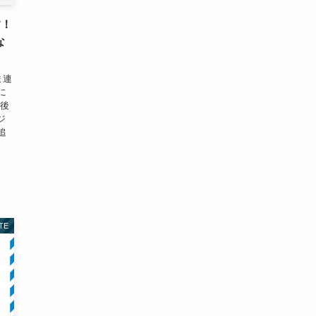
す！
な
ま連
に
最後
ジ
追
TE