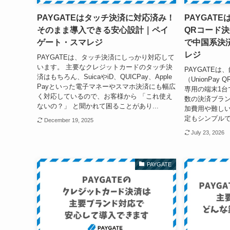
PAYGATEはタッチ決済に対応済み！
PAYGATE
そのまま導入できる安心設計｜ペイ
QRコード
ゲート・スマレジ
で中国系決
レジ
PAYGATEは、タッチ決済にしっかり対応して
います。 主要なクレジットカードのタッチ決
PAYGATE
済はもちろん、SuicaやiD、QUICPay、Apple
（UnionPa
Payといった電子マネーやスマホ決済にも幅広
専用の端末1台で
く対応しているので、お客様から 「これ使え
数の決済ブラ
ないの？」 と聞かれて困ることがあり...
加費用や難しい
定もシンプルで
December 19, 2025
July 23, 2026
PAYGATE