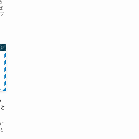
め
ぱ
のプ
レジ
ら
ンと
いに
 と