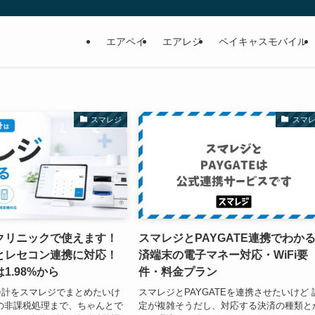
エアペイ
エアレジ
ペイキャスモバイル
スマレジ
スマ
クリニックで使えます！
スマレジとPAYGATE連携でわか
とレセコン連携に対応！
済端末の電子マネー対応・WiFi要
1.98%から
件・料金プラン
会計をスマレジでまとめたいけ
スマレジとPAYGATEを連携させたいけど 
の非課税処理まで、ちゃんとで
定が複雑そうだし、対応する決済の種類と