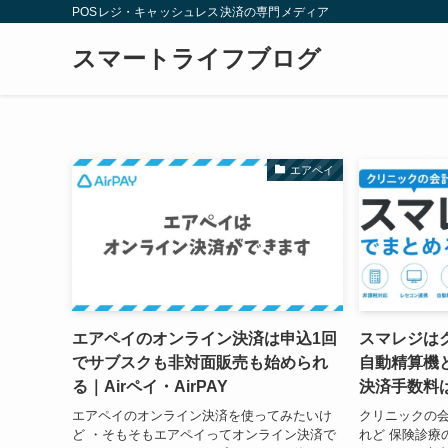
POSレジ・キャッシュレス決済の専門メディア
スマートライフブログ
エアペイ
エアペイのオンライン決済は申込1回
スマレジは
でサブスクも非対面販売も始められ
自動精算機
る｜Airペイ・AirPAY
決済手数料は
エアペイのオンライン決済を使ってみたいけ
クリニックの
ど ・そもそもエアペイってオンライン決済で
れど 保険診療