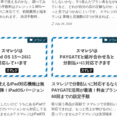
率で使えるのかな」 調べてみ
りしないかな」 5つ並んだプラン表をなが
の手数料はクレジット1.98%〜
ていると、どれが自分の店の正解なのか、
0円の二本立てで、初期費用と端末
っと見ではつかみにくいです。 スマレジ
られます。 決済手数料...
ランは 業種と店舗数の2つが決まれば、...
July 28, 2026
スマレジ
スマ
えるiPad対応機種は無
スマレジで分割払いに対応するな
降！iPadOSバージョン
PAYGATE活用が最適！料金プラ
60回までの設定手順
したいけど うちにあるiPadで
取り扱う商品が高額で スマレジで分割払
どのバージョンから対応してる
対応できれば、もっと売上が伸びるのに…
ませんか? スマレジはiPadOS
思っていませんか? スマレジは決済端末