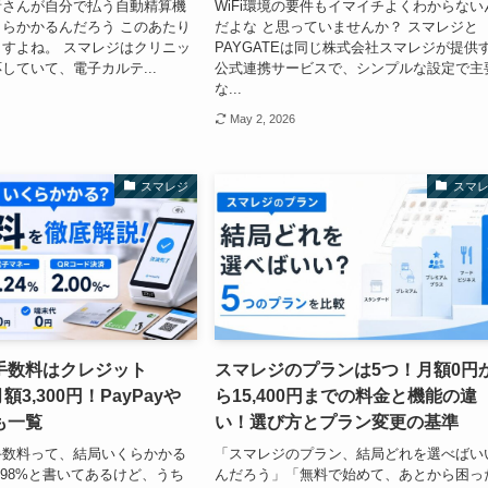
者さんが自分で払う自動精算機
WiFi環境の要件もイマイチよくわからない
らかかるんだろう このあたり
だよな と思っていませんか？ スマレジと
すよね。 スマレジはクリニッ
PAYGATEは同じ株式会社スマレジが提供
していて、電子カルテ...
公式連携サービスで、シンプルな設定で主
な...
May 2, 2026
スマレジ
スマ
手数料はクレジット
スマレジのプランは5つ！月額0円
額3,300円！PayPayや
ら15,400円までの料金と機能の違
も一覧
い！選び方とプラン変更の基準
手数料って、結局いくらかかる
「スマレジのプラン、結局どれを選べばい
.98%と書いてあるけど、うち
んだろう」「無料で始めて、あとから困っ