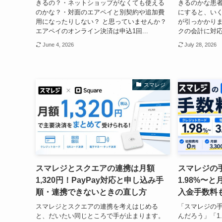
きるの？・ネットショップがなくても使える
きるのかな患
のかな？・対面のエアペイと別契約や追加費
にすると、いく
用になったりしない？ と思っていませんか？
が引っかかりま
エアペイのオンライン決済は申込1回...
クの会計に対応
June 4, 2026
July 28, 2026
スマレジ
スマレジとスクエアの連携は月額
スマレジの
1,320円！PayPay対応と申し込み手
1.98%〜と月
順・連携できないときの直し方
入金手数料
スマレジとスクエアの連携を考えはじめる
「スマレジの
と、だいたい同じところで手が止まります。
んだろう」「1