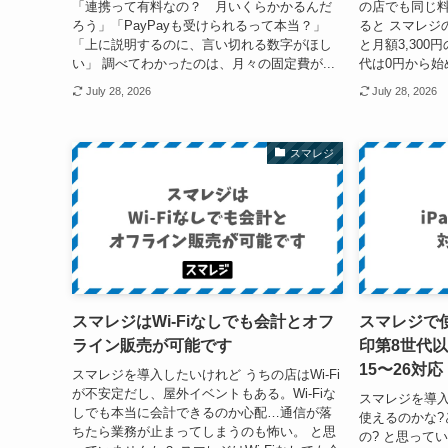
「連携って有料なの？ 月いくらかかるんだ
の店でも同じ料
ろう」「PayPayも受けられるって本当？」
ると スマレジ
「上に説明するのに、言い切れる数字がほし
と月額3,30
い」 調べてわかったのは、月々の固定費が...
代は0円から始め
July 28, 2026
July 28, 2026
スマレジ
スマレジはWi-Fiなしでも会計とオフ
スマレジで使
ライン販売が可能です
印第8世代以
15〜26対応
スマレジを導入したいけれど うちの店はWi-Fi
が不安定だし、屋外イベントもある。Wi-Fiな
スマレジを導入
しでも本当に会計できるのか心配…通信が落
使えるのかな?
ちたら業務が止まってしまうのも怖い。 と思
の? と思ってい