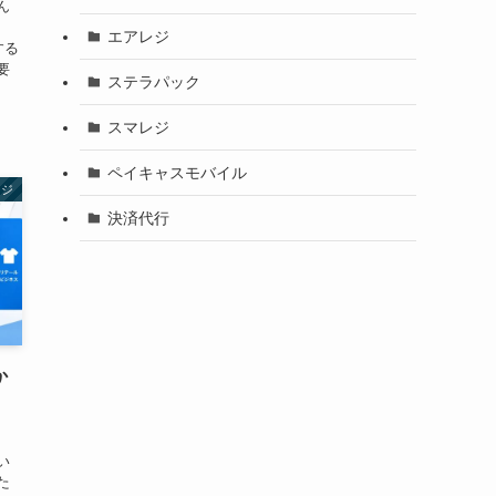
ん
エアレジ
する
要
ステラパック
スマレジ
ペイキャスモバイル
レジ
決済代行
か
い
た